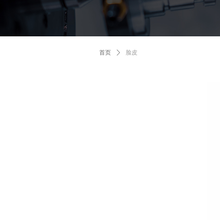
首页
ꄲ
脸皮