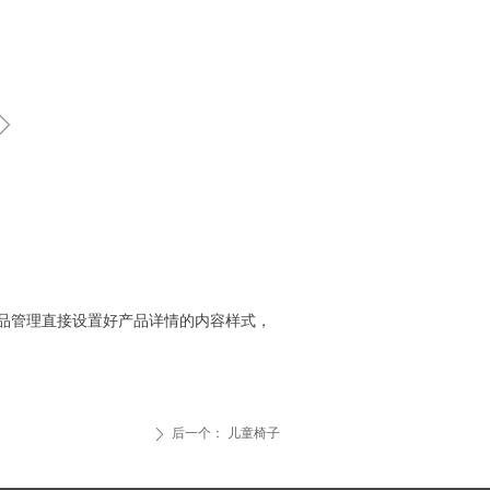
ꁇ
品管理直接设置好产品详情的内容样式，
后一个：
儿童椅子
ꄲ