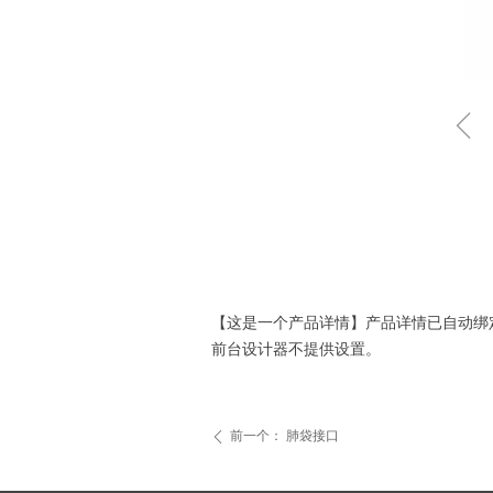
ꁆ
【这是一个产品详情】产品详情已自动绑
前台设计器不提供设置。
前一个：
肺袋接口
ꄴ